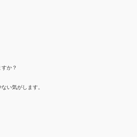
ますか？
少ない気がします。
。