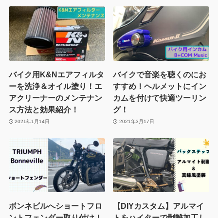
バイク用K&Nエアフィルタ
バイクで音楽を聴くのにお
ーを洗浄＆オイル塗り！エ
すすめ！ヘルメットにイン
アクリーナーのメンテナン
カムを付けて快適ツーリン
ス方法と効果紹介！
グ！
2021年1月14日
2021年3月17日
ボンネビルへショートフロ
【DIYカスタム】アルマイ
ントフェンダー取り付け！
トをハイターで剥離加工し