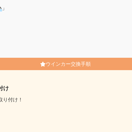
い
」
ウインカー交換手順
付け
取り付け！