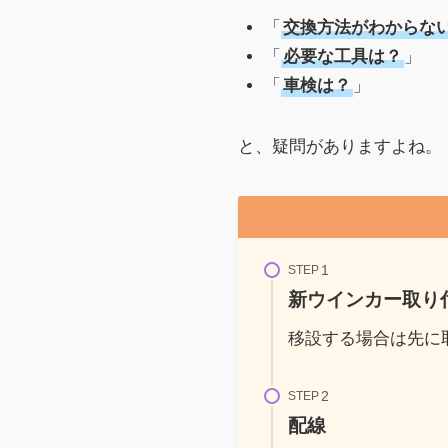
「
交換方法がわからな
「
必要な工具は？
」
「
車検は？
」
と、疑問がありますよね。
STEP
新ウインカー取り
移設する場合は先に
STEP
配線